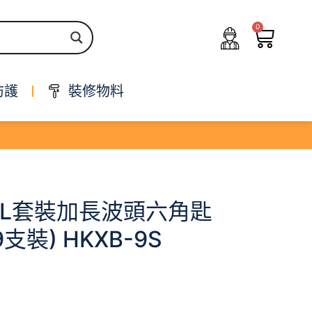
0
防護
裝修物料
OOL套裝加長波頭六角匙
9支裝) HKXB-9S