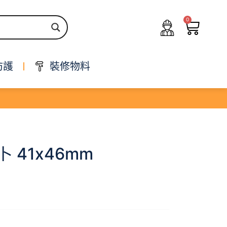
0
防護
裝修物料
卜 41x46mm