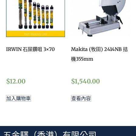
IRWIN 石屎鑽咀 3×70
Makita (牧田) 2414NB 拮
機355mm
$
12.00
$
1,540.00
加入購物車
查看內容
五金驛（香港）有限公司