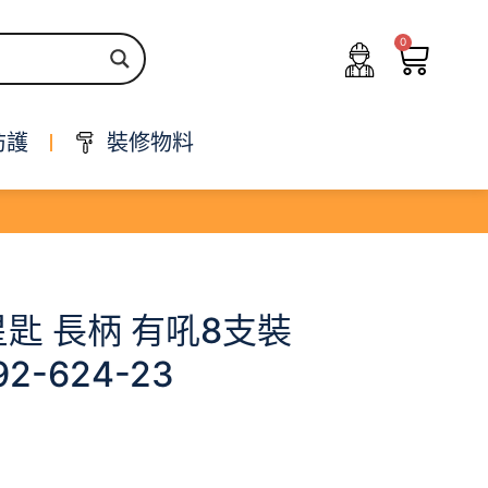
0
防護
裝修物料
 星匙 長柄 有吼8支裝
92-624-23