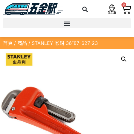
0
首頁
/
商品
/ STANLEY 喉鉗 36″87-627-23