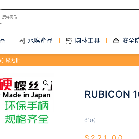
品
水喉產品
園林工具
安全
″(+) 磁力批
RUBICON 1
6″(+)
$
221.00