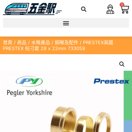
0
首頁
/
商品
/
水喉產品
/
銅喉及配件
/ PRESTEX英國
PRESTEX 杬刁套 28 x 22mm 733059