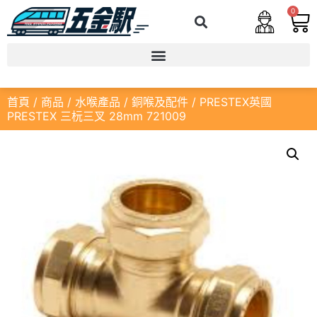
0
首頁
/
商品
/
水喉產品
/
銅喉及配件
/ PRESTEX英國
PRESTEX 三杬三叉 28mm 721009