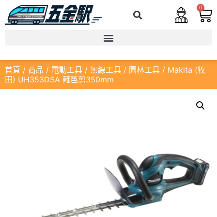
0
首頁
/
商品
/
電動工具
/
無線工具
/
園林工具
/ Makita (牧
田) UH353DSA 籬笆剪350mm