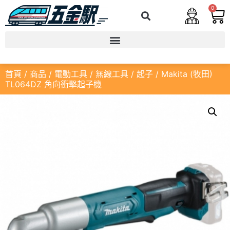
0
首頁
/
商品
/
電動工具
/
無線工具
/
起子
/ Makita (牧田)
TL064DZ 角向衝擊起子機