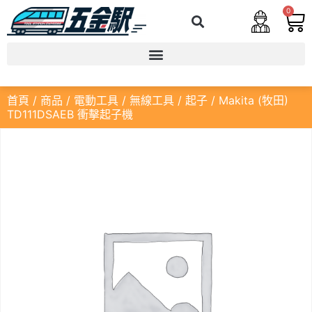
0
首頁
/
商品
/
電動工具
/
無線工具
/
起子
/ Makita (牧田)
TD111DSAEB 衝擊起子機