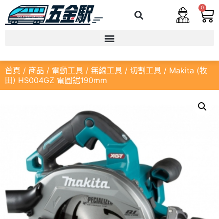
0
首頁
/
商品
/
電動工具
/
無線工具
/
切割工具
/ Makita (牧
田) HS004GZ 電圓鋸190mm