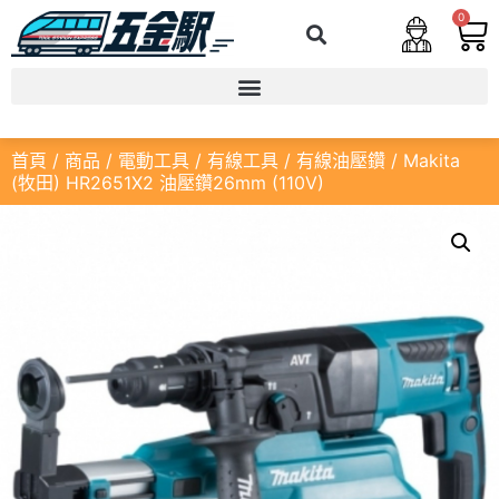
0
首頁
/
商品
/
電動工具
/
有線工具
/
有線油壓鑽
/ Makita
(牧田) HR2651X2 油壓鑽26mm (110V)