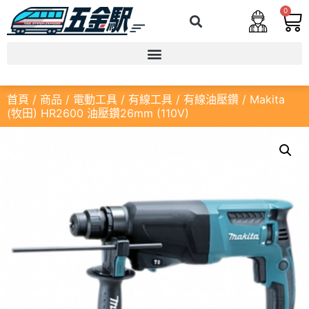
0
首頁
/
商品
/
電動工具
/
有線工具
/
有線油壓鑽
/ Makita
(牧田) HR2600 油壓鑽26mm (110V)