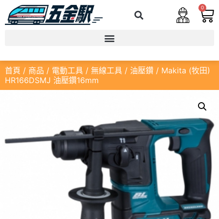
0
首頁
/
商品
/
電動工具
/
無線工具
/
油壓鑽
/ Makita (牧田)
HR166DSMJ 油壓鑽16mm