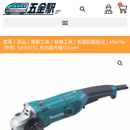
0
首頁
/
商品
/
電動工具
/
有線工具
/
有線研磨拋光
/ Makita
(牧田) GA5021C 角向磨光機125mm