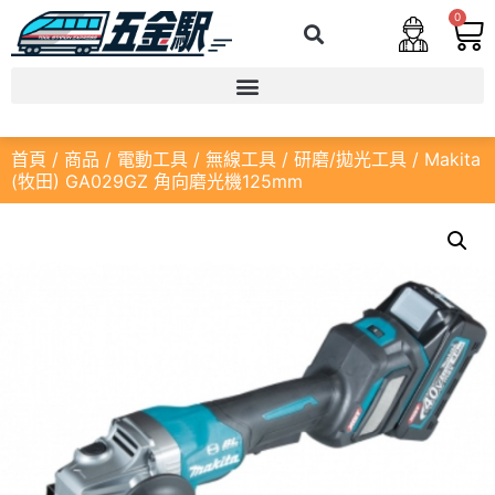
0
首頁
/
商品
/
電動工具
/
無線工具
/
研磨/拋光工具
/ Makita
(牧田) GA029GZ 角向磨光機125mm