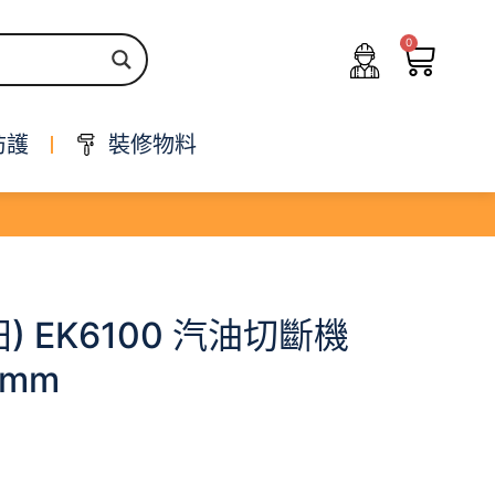
0
防護
裝修物料
牧田) EK6100 汽油切斷機
0mm