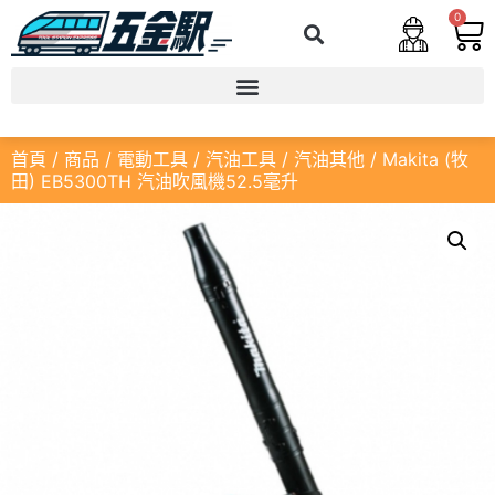
0
首頁
/
商品
/
電動工具
/
汽油工具
/
汽油其他
/ Makita (牧
田) EB5300TH 汽油吹風機52.5毫升