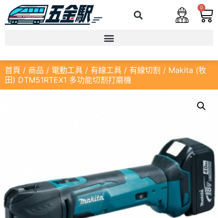
0
首頁
/
商品
/
電動工具
/
有線工具
/
有線切割
/ Makita (牧
田) DTM51RTEX1 多功能切割打磨機