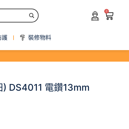
0
防護
裝修物料
田) DS4011 電鑽13mm