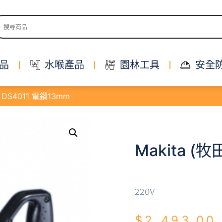
品
水喉產品
園林工具
安全
) DS4011 電鑽13mm
Makita (牧
220V
$
2,493.00