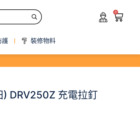
0
防護
裝修物料
牧田) DRV250Z 充電拉釘