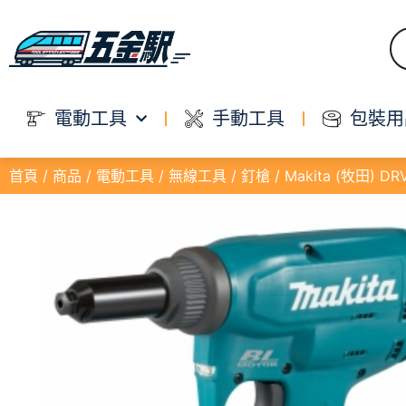
電動工具
手動工具
包裝用
首頁
/
商品
/
電動工具
/
無線工具
/
釘槍
/ Makita (牧田) 