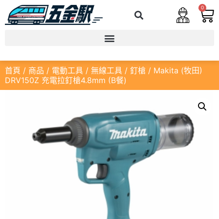
0
首頁
/
商品
/
電動工具
/
無線工具
/
釘槍
/ Makita (牧田)
DRV150Z 充電拉釘槍4.8mm (B餐)