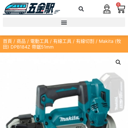
0
首頁
/
商品
/
電動工具
/
有線工具
/
有線切割
/ Makita (牧
田) DPB184Z 帶鋸51mm