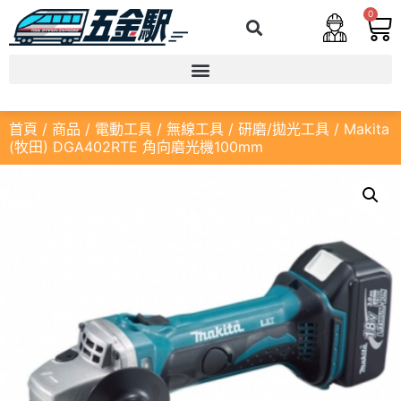
0
首頁
/
商品
/
電動工具
/
無線工具
/
研磨/拋光工具
/ Makita
(牧田) DGA402RTE 角向磨光機100mm