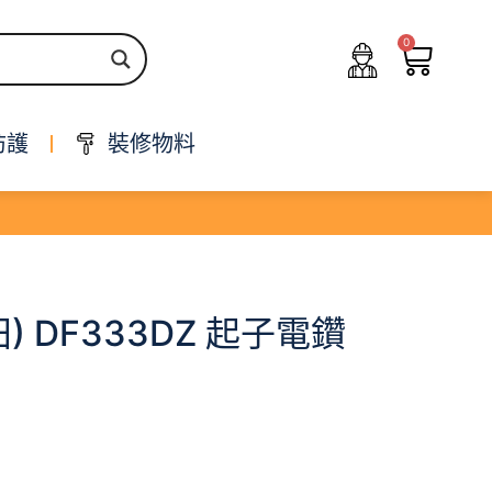
0
防護
裝修物料
牧田) DF333DZ 起子電鑽