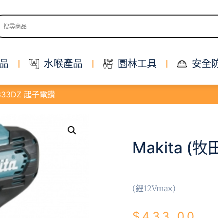
品
水喉產品
園林工具
安全
DF333DZ 起子電鑽
Makita (
(鋰12Vmax)
$
433.00