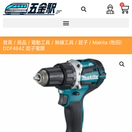
0
首頁
/
商品
/
電動工具
/
無線工具
/
起子
/ Makita (牧田)
DDF484Z 起子電鑽