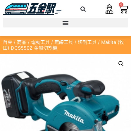
0
首頁
/
商品
/
電動工具
/
無線工具
/
切割工具
/ Makita (牧
田) DCS550Z 金屬切割機