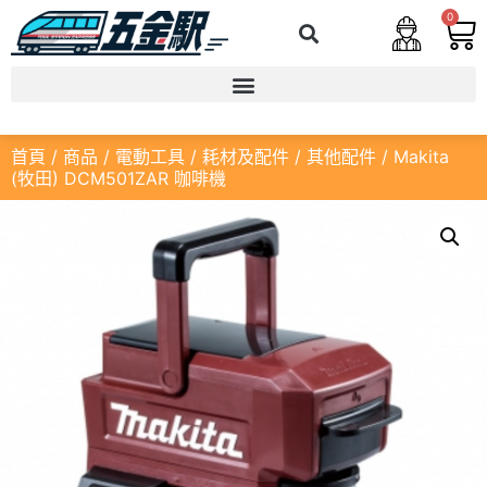
0
首頁
/
商品
/
電動工具
/
耗材及配件
/
其他配件
/ Makita
(牧田) DCM501ZAR 咖啡機