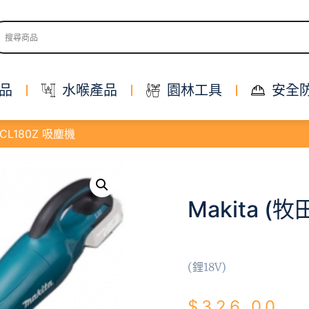
品
水喉產品
園林工具
安全
 DCL180Z 吸塵機
Makita (
(鋰18V)
$
326.00