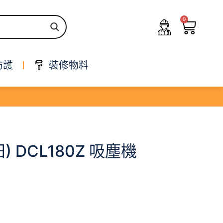
0
防護
裝修物料
牧田) DCL180Z 吸塵機