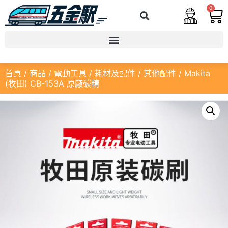
0
首頁
/
商品
/
電動工具
/
耗材及配件
/
其他配件
/ Makita
(牧田) CB-153A 原廠碳精