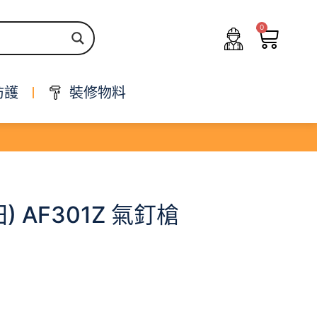
0
防護
裝修物料
田) AF301Z 氣釘槍