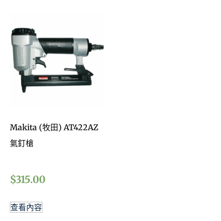
Makita (牧田) AT422AZ
氣釘槍
$
315.00
查看內容