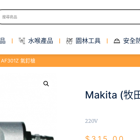
品
水喉產品
園林工具
安全
) AF301Z 氣釘槍
Makita (牧
220V
$
315.00