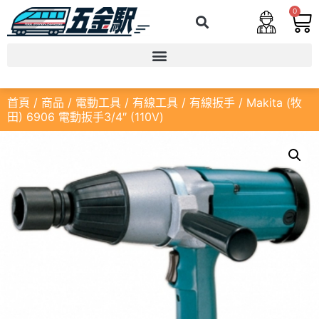
0
首頁
/
商品
/
電動工具
/
有線工具
/
有線扳手
/ Makita (牧
田) 6906 電動扳手3/4″ (110V)