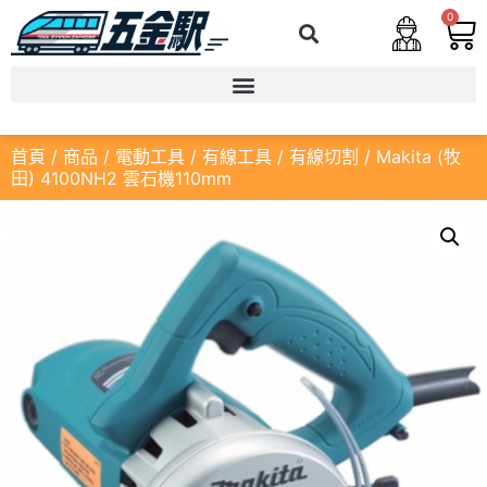
0
首頁
/
商品
/
電動工具
/
有線工具
/
有線切割
/ Makita (牧
田) 4100NH2 雲石機110mm