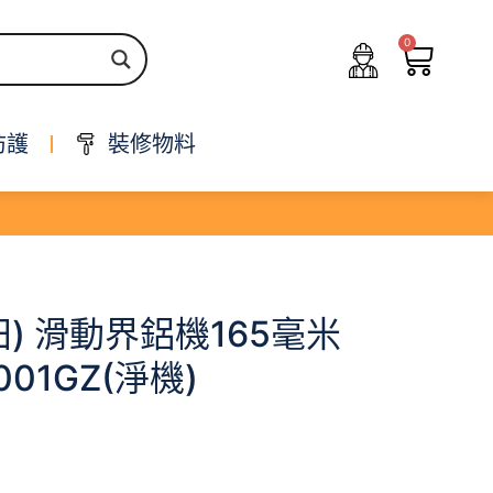
0
防護
裝修物料
(牧田) 滑動界鋁機165毫米
S001GZ(淨機)