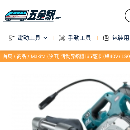
電動工具
手動工具
包裝用
首頁
/
商品
/ Makita (牧田) 滑動界鋁機165毫米 (鋰40V) LS