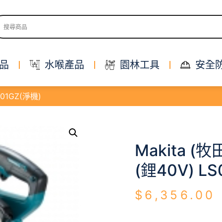
品
水喉產品
園林工具
安全
001GZ(淨機)
Makita 
(鋰40V) L
$
6,356.00