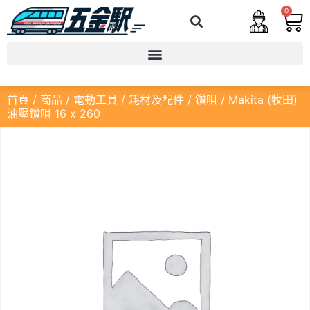
0
首頁
/
商品
/
電動工具
/
耗材及配件
/
鑽咀
/ Makita (牧田)
油壓鑽咀 16 x 260