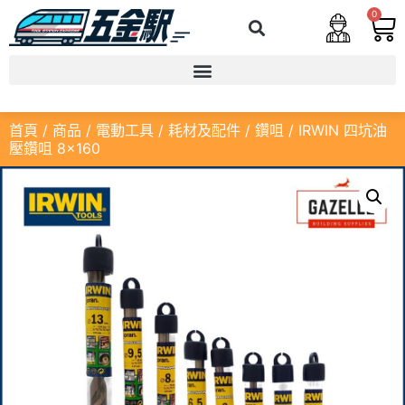
0
首頁
/
商品
/
電動工具
/
耗材及配件
/
鑽咀
/ IRWIN 四坑油
壓鑽咀 8×160