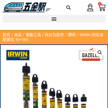
0
首頁
/
商品
/
電動工具
/
耗材及配件
/
鑽咀
/ IRWIN 四坑油
壓鑽咀 16×160