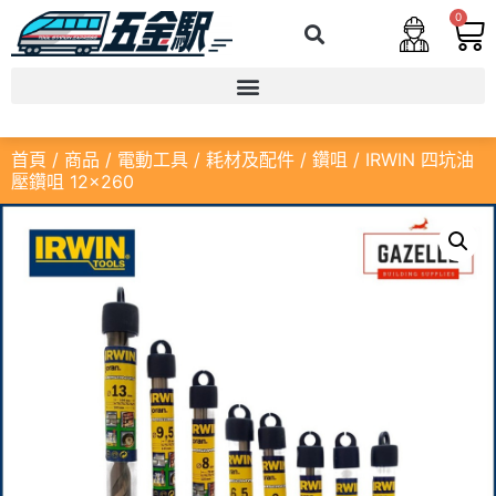
0
首頁
/
商品
/
電動工具
/
耗材及配件
/
鑽咀
/ IRWIN 四坑油
壓鑽咀 12×260