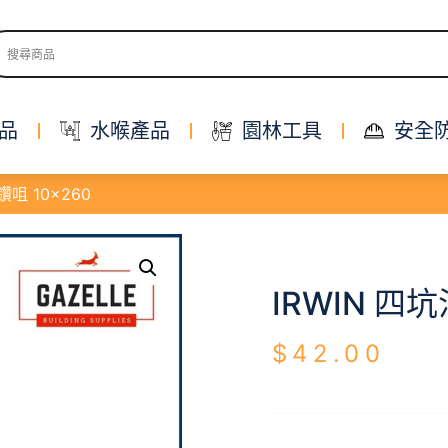
品
水喉產品
園林工具
安全
鑽咀 10×260
IRWIN 四
$
42.00