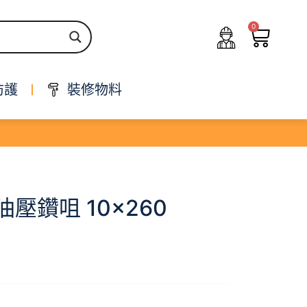
0
防護
裝修物料
坑油壓鑽咀 10×260