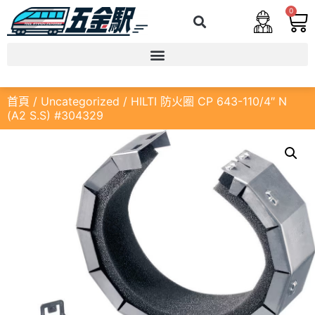
0
首頁
/
Uncategorized
/ HILTI 防火圈 CP 643-110/4″ N
(A2 S.S) #304329