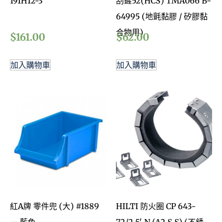
191H12-3
刮鏟52(HCS) TMA066 B-
64995 (地氈黏膠 / 矽膠黏
合物用)
$
161.00
$
62.00
加入購物車
加入購物車
紅A牌 零件兜 (大) #1889
HILTI 防火圈 CP 643-