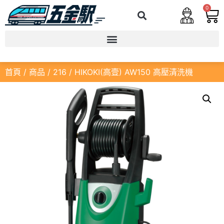
0
首頁
/
商品
/
216
/ HIKOKI(高壹) AW150 高壓清洗機