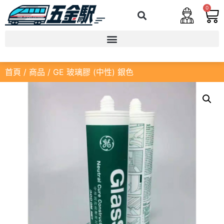
0
首頁
/
商品
/ GE 玻璃膠 (中性) 銀色