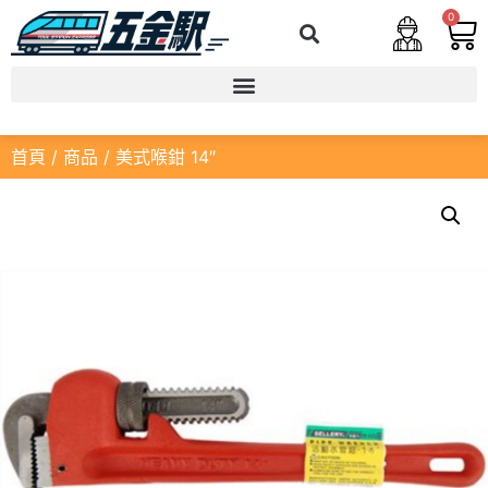
0
首頁
/
商品
/ 美式喉鉗 14″