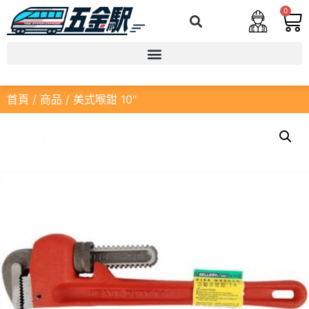
0
首頁
/
商品
/ 美式喉鉗 10″