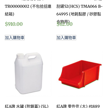
TR00000002 (不包拾括連
刮鏟52(HCS) TMA066 B-
結箱)
64995 (地氈黏膠 / 矽膠黏
合物用)
$
910.00
$
62.00
加入購物車
加入購物車
紅A牌 水罐 (附鎖蓋) (5L)
紅A牌 零件兜 (大) #1889