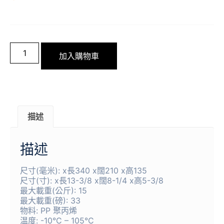
加入購物車
描述
描述
尺寸(毫米): x長340 x闊210 x高135
尺寸(寸): x長13-3/8 x闊8-1/4 x高5-3/8
最大載重(公斤): 15
最大載重(磅): 33
物料: PP 聚丙烯
温度: -10°C – 105°C