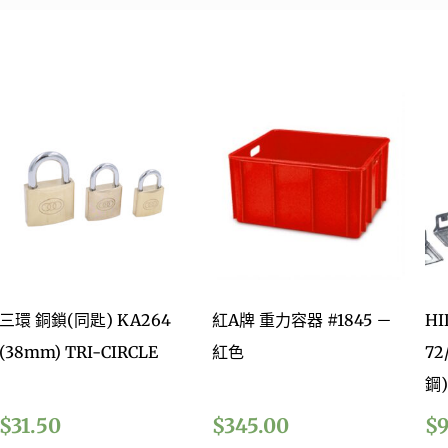
三環 銅鎖(同匙) KA264
紅A牌 重力容器 #1845 －
HI
(38mm) TRI-CIRCLE
紅色
72
鋼)
$
31.50
$
345.00
$