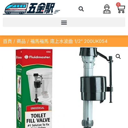
0
首頁
/
商品
/ 福馬褔馬 底上水波曲 1/2″ 200UK054