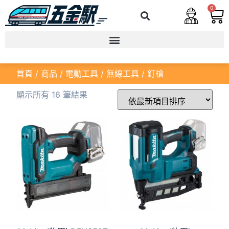
0
首頁
/
商品
/
電動工具
/
無線工具
/ 釘槍
顯示所有 16 筆結果