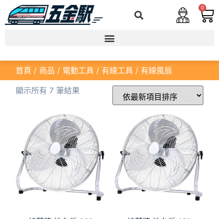
0
首頁
/
商品
/
電動工具
/
有線工具
/ 有線風扇
顯示所有 7 筆結果